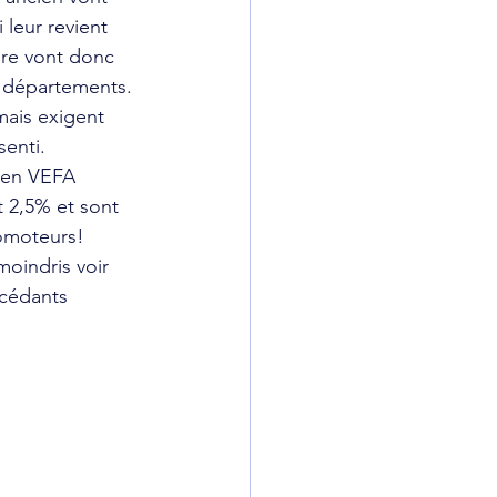
leur revient 
aire vont donc 
s départements.
ais exigent 
senti.
s en VEFA 
t 2,5% et sont 
romoteurs!
moindris voir 
ccédants