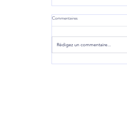
Commentaires
Rédigez un commentaire...
Réduire ses impôts jusqu'à 10
000€ par an !