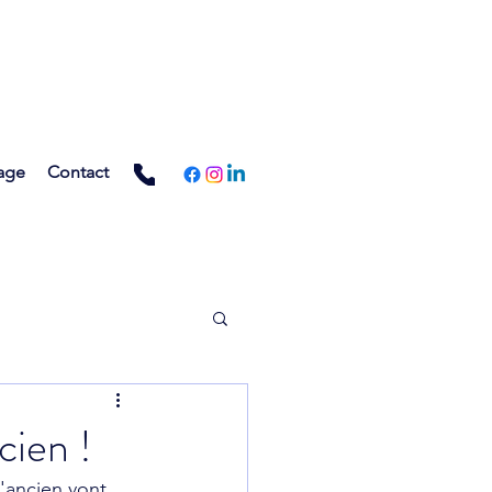
age
Contact
cien !
l'ancien vont 